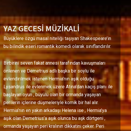
YAZ GECESİ MÜZİKALİ
Büyüklere özgü masal niteliği taşıyan Shakespeare’in
bu bilindik eseri romantik komedi olarak sınıflandırılır.
Birbirini seven fakat annesi tarafından kavuşmaları
önlenen ve Demetrius adlı başka bir soylu ile
evlendirilmek istenen Hermia’nın aşık olduğu
Lysandrus ile evlenmek üzere Atina’dan kaçış planı ile
başlayan oyun , büyülü olan bir ormanda yaşayan
perilerin içlerine düşmeleriyle komik bir hal alır.
Hermia’nın en yakın arkadaşı Helena ise , Hermia’ya
aşık olan Demetrius’a aşık olunca bu aşk dörtgeni ,
ormanda yaşayan peri kralının dikkatini çeker. Peri