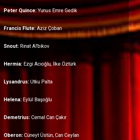
Peter Quince:
Yunus Emre Gedik
Francis Flute:
Aziz Çoban
Snout:
Rinat Al’bikov
Hermia:
Ezgi Acıoğlu, İlke Öztürk
Lysandrus:
Utku Palta
Helena:
Eylül Başoğlu
Demetrius:
Cemal Can Çakır
Oberon:
Cüneyt Üstün, Can Ceylan