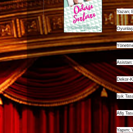
Yazan; 
Oyunlaşt
Yönetme
Asistan:
Dekor-K
Işık Tas
Afiş Ta
Yapım; V