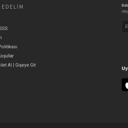
Bab
 EDELIM
isti
/SSS
m
Politikası
Koşullar
ilet Al | Gişeye Git
Uy