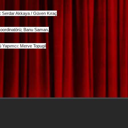
: Serdar Akkaya / Güven Kıraç
oordinatörü; Banu Saman,
ü Yapımcı: Merve Topugil