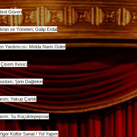
Birol Güven
ıran ve Yöneten; Galip Erdal
n Yardımcısı: Melda Narin Güler
 Çisem Kesici
ostüm; Şirin Dağtekin
arım; Yakup Çartık
sarım: Su Küçüktepepınar
igor Kültür Sanat / Yol Yapım