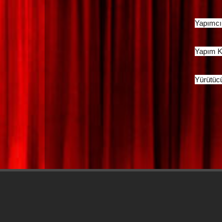
Yapımcı
Yapım K
Yürütüc