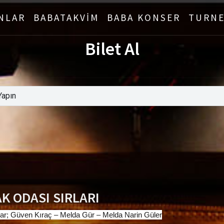
NLAR
BABATAKVİM
BABA KONSER
TURNE
Bilet Al
K ODASI SIRLARI
ar; Güven Kıraç – Melda Gür – Melda Narin Güler