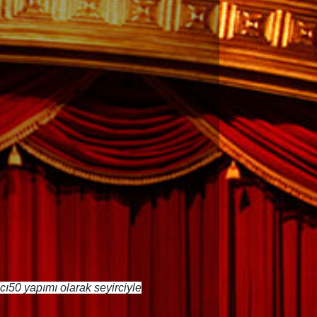
ı50 yapımı olarak seyirciyle