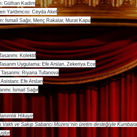
n:
Gülhan Kadim
en Yardımcısı: Ceyda Akel
: İsmail Sağır, Meriç Rakalar, Murat Kapu
Tasar
ımı: Kolektif
Tasar
ım Uygulama: Efe Arslan, Zekeriya Ece
 Tasarımı: Riyana Tufanova
 Asistan
ı:
Efe Arslan
arımı: İsmail Sağır
lanımlık Hikaye
ı
Vakf
ı ve Sakı
p Sabanc
ı Müzesi
’
nin üretim desteğiyle Kumbarac
uştur