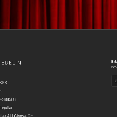
Bab
 EDELIM
isti
/SSS
m
Politikası
Koşullar
ilet Al | Gişeye Git