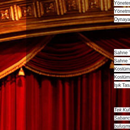
Y
ö
nete
Y
ö
netm
Oynayan
Sahne 
Sahne 
Kost
üm
Kost
ü
m
Işık Tas
Tek Kul
Sabanc
buluşm