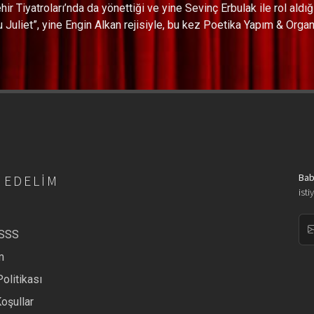
ir Tiyatroları’nda da yönettiği ve yine Sevinç Erbulak ile rol aldığ
 Juliet”, yine Engin Alkan rejisiyle, bu kez Poetika Yapım & Orga
Bab
 EDELIM
isti
/SSS
m
Politikası
Koşullar