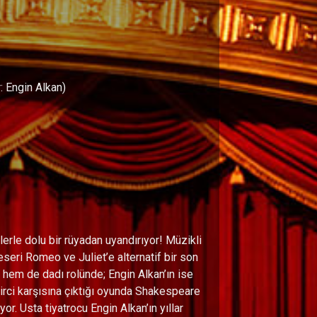
: Engin Alkan)
lerle dolu bir rüyadan uyandırıyor! Müzikli
seri Romeo ve Juliet’e alternatif bir son
t hem de dadı rolünde; Engin Alkan’ın ise
rci karşısına çıktığı oyunda Shakespeare
or. Usta tiyatrocu Engin Alkan’ın yıllar