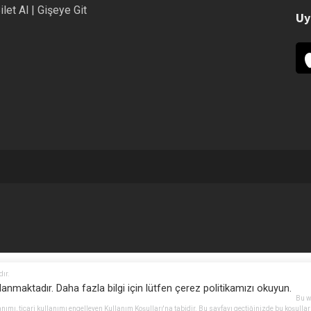
ilet Al | Gişeye Git
Uy
dır.
llanmaktadır. Daha fazla bilgi için lütfen çerez politikamızı okuyun.
Bu w
anımı, ticari kullanımı engelleyen Kullanım Koşulları'na tabidir. Bu sayfayı geçtiğinizde bu koşullar