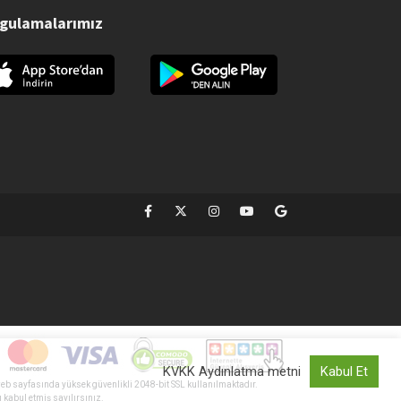
gulamalarımız
KVKK Aydınlatma metni
Kabul Et
eb sayfasında yüksek güvenlikli 2048-bit SSL kullanılmaktadır.
ı kabul etmiş sayılırsınız.