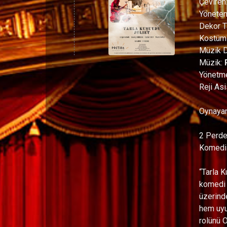
Çeviren
Yönete
Dekor T
Kostüm 
Müzik D
Müzik:
Yönetme
Reji Asi
Oynayan
2 Perde
Komedi
“Tarla K
komedi o
üzerinde
hem uyu
rolünü O