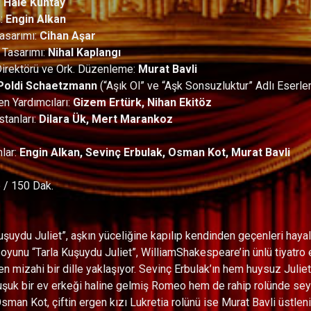
:
Hale Kuntay
n:
Engin Alkan
asarımı:
Cihan Aşar
Tasarımı:
Nihal Kaplangı
irektörü ve Ork. Düzenleme:
Murat Bavli
Poldi Schaetzmann
(“Aşık Ol” ve “Aşk Sonsuzluktur” Adlı Eserler
n Yardımcıları:
Gizem Ertürk, Nihan Ekitöz
stanları:
Dilara Ük, Mert Marankoz
lar:
Engin Alkan, Sevinç Erbulak, Osman Kot, Murat Bavli
 / 150 Dak.
uşuydu Juliet”, aşkın yüceliğine kapılıp kendinden geçenleri hayal
yunu “Tarla Kuşuydu Juliet”, WilliamShakespeare’in ünlü tiyatro e
n mizahi bir dille yaklaşıyor. Sevinç Erbulak’ın hem huysuz Julie
şuk bir ev erkeği haline gelmiş Romeo hem de rahip rolünde seyi
sman Kot, çiftin ergen kızı Lukretia rolünü ise Murat Bavli üstleniy