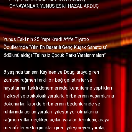
OYNAYANLAR: YUNUS ESKİ, HAZAL ARDUÇ
Yunus Eski nin 25. Yapı Kredi Afife Tiyatro
Ödülleri’nde ‘Yılın En Başarılı Genç Kuşak Sanatçısı’
ödülünü aldığı “Talihsiz Çocuk Parkı Yaralanmaları”
8 yaşında tanışan Kayleen ve Doug, araya giren
zamana rağmen farklı bir bağ geliştirirler ve
hayatlarının farklı dönemlerinde, kendilerine yaptıkları
fiziksel ve psikolojik yaralarla birbirlerinin yaşamlarına
dokunurlar. İkisi de birbirlerinin bedenlerinde ve
ruhlarında açılan yaraları iyileştiriyor olmalarına
rağmen yıllar geçtikçe açılan yaralar derinleşir, araya
mesafeler ve kırgınlıklar girer. İyileşmeyen yaralar,