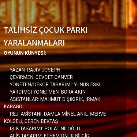
TALİHSİZ ÇOCUK PARKI
YARALANMALARI
OYUNUN KÜNYESİ:
YAZAN: RAJIV JOSEPH
ÇEVİRMEN: CEVDET CANVER
YÖNETEN/DEKOR TASARIMI: YUNUS ESKİ
YARDIMCI YÖNETMEN: BORA AKIN
ASİSTANLAR: MAHMUT DİŞİKIRIK, IRMAK
KARAGÖL
REJİ ASİSTANI: DAMLA MİNEL ANIL, MERVE
KÖLGELİ, CEREN BEKTAŞ
IŞIK TASARIMI: POLAT NİLOĞLU
AFİŞ TASARIM: ETHEM ONUR BİLGİÇ