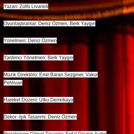
Yazan: Zülfü Livaneli
Oyunlaştıranlar: Deniz Özmen, Berk Yaygın
Yönetmen: Deniz Özmen
Yardımcı Yönetmen: Berk Yaygın
Müzik Direktörü: Emir Baran Sezginer, Vakur
Pehlivan
Hareket Düzeni: Utku Demirkaya
Dekor -Işık Tasarımı: Deniz Özmen
Projeksiyon Görsel Tasarımı: Erdal Devrim Aydın