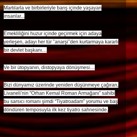
Martılarla ve birbirleriyle barış içinde yaşayan
insanlar...
Emekliliğini huzur içinde geçirmek için adaya
yerleşen, adayı her tür "anarşi"den kurtarmaya kararlı
bir devlet başkanı…
Ve bir ütopyanın, distopyaya dönüşmesi…
Bizi dünyamız üzerinde yeniden düşünmeye çağıran,
Livaneli'nin “Orhan Kemal Roman Armağanı” sahibi
bu sarsıcı romanı şimdi “Tiyatroadam” yorumu ve baş
döndüren temposuyla ilk kez tiyatro sahnesinde.