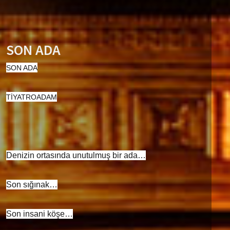
SON ADA
SON ADA
TİYATROADAM
Denizin ortasında unutulmuş bir ada…
Son sığınak…
Son insani köşe…