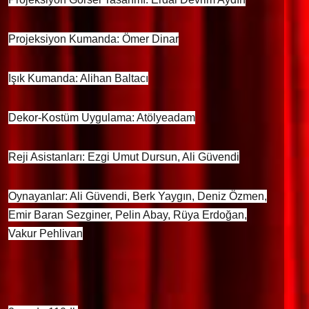
Projeksiyon Kumanda: Ömer Dinar
Işık Kumanda: Alihan Baltacı
Dekor-Kostüm Uygulama: Atölyeadam
Reji Asistanları: Ezgi Umut Dursun, Ali Güvendi
Oynayanlar: Ali Güvendi, Berk Yaygın, Deniz Özmen,
Emir Baran Sezginer, Pelin Abay, Rüya Erdoğan,
Vakur Pehlivan