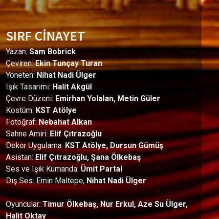
SIRF CİNAYET
Yazan:
Sam Bobrick
Çeviren:
Ekin Tunçay Turan
Yöneten:
Nihat Nadi Ülger
Işık Tasarımı:
Halit Akgül
Çevre Düzeni:
Emirhan Yolalan, Metin Güler
Kostüm:
KST Atölye
Fotoğraf:
Nebahat Alkan
Sahne Amiri:
Elif Çıtrazoğlu
Dekor Uygulama:
KST Atölye, Dursun Gümüş
Asistan:
Elif Çıtrazoğlu, Şana Ölkebaş
Ses ve Işık Kumanda:
Ümit Partal
Dış Ses: Emin Maltepe,
Nihat Nadi Ülger
Oyuncular:
Timur Ölkebaş, Nur Erkul, Aze Su Ülger,
Halit Oktay