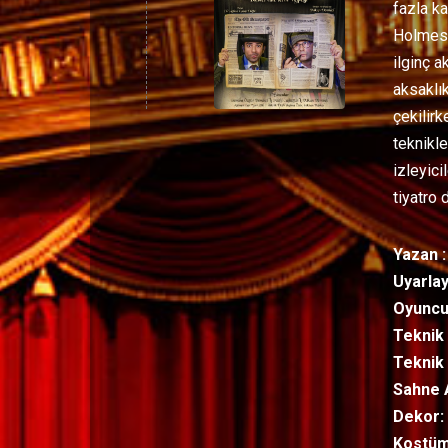
fazla ka
Holmes 
ilginç a
aksaklık
çekilirk
teknikl
izleyici
tiyatro
Yazan :
Uyarlay
Oyuncu
Teknik
Teknik 
Sahne 
Dekor:
Kostüm