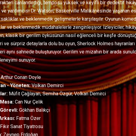
rakteri canlandırdığı, temposu yüksek ve keyifli bir dedektif hik
ve yardımcısı Dr. Watson, Baskerville Malikânesinde yaşanan esr
ksaklıklar ve beklenmedik gelişmelerle karşılaşılır. Oyunun komedi a
lar ve beklenmedik müdahalelerle zenginleşiyor. İzleyiciler, hikâye
en, klasik bir gerilim öyküsünün nasıl eğlenceli bir keşfe dönüştüğ
eri ve sürpriz detaylarla dolu bu oyun, Sherlock Holmes hayranlar
leri aynı sahnede buluşturuyor. Gerilim ve mizahın bir arada sunuld
 deneyimi sunuyor.
Arthur Conan Doyle
an - Yöneten:
Volkan Demirci
lar:
Müfit Çağlayan, Semiha Özgür, Volkan Demirci
 Masa:
Can Nur Çelik
Görevli:
Gökhan Balıkçı
Arkası:
Fatma Özer
Fikir Sanat Tiyatrosu
:
Zeynep Erdoğan