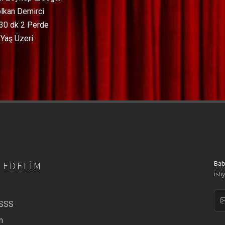
lkan Demirci
30 dk 2 Perde
Yaş Üzeri
Bab
 EDELIM
isti
/SSS
m