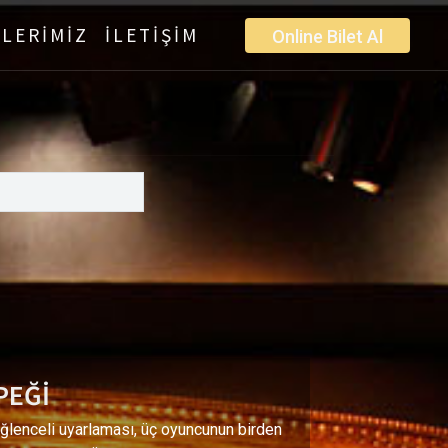
LERİMİZ
İLETİŞİM
Online Bilet Al
PEĞİ
ğlenceli uyarlaması, üç oyuncunun birden