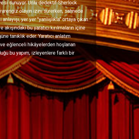
âyesi sunuyor. Ünlü dedektif Sherlock
arengiz olayın izini sürerken, sahnede
nlayışı, yer yer "yanlışlıkla" ortaya çıkan
 akışındaki bu yaratıcı kırılmaların içine
üne tanıklık eder. Yaratıcı anlatım
ı ve eğlenceli hikâyelerden hoşlanan
uğu bu yapım, izleyenlere farklı bir