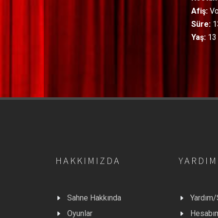
Afiş:
Vo
Süre:
1
Yaş:
13 
HAKKIMIZDA
YARDIM
Sahne Hakkında
Yardım
Oyunlar
Hesabı