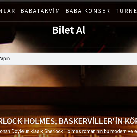
NLAR
BABATAKVİM
BABA KONSER
TURNE
Bilet Al
RLOCK HOLMES, BASKERVİLLER'İN KÖ
Conan Doyle’un klasik Sherlock Holmes romanının bu modern ve e