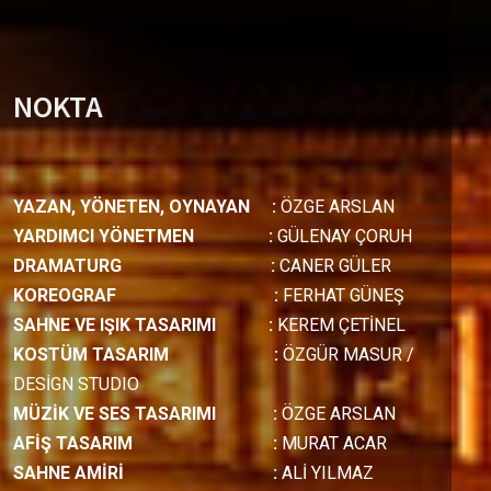
NOKTA
YAZAN, YÖNETEN, OYNAYAN
:
ÖZGE ARSLAN
YARDIMCI YÖNETMEN
:
GÜLENAY ÇORUH
DRAMATURG
:
CANER GÜLER
KOREOGRAF
:
FERHAT GÜNEŞ
SAHNE VE IŞIK TASARIMI
:
KEREM ÇETİNEL
KOSTÜM TASARIM
:
ÖZGÜR MASUR /
DESİGN STUDIO
MÜZİK VE SES TASARIMI
:
ÖZGE ARSLAN
AFİŞ TASARIM
:
MURAT ACAR
SAHNE AMİRİ :
ALİ YILMAZ