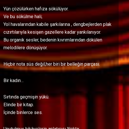
Yün çözülürken hafıza sökülüyor.
Ve bu sökülme hali;
Yol havalarından kabile şarkılarına , dengbejlerden plak
cızırtılarıyla kesişen gazellere kadar yankılanıyor.
Bu organik sesler, bedenin kıvrımlarından dökülen
melodilere dönüşüyor.
Hiçbir nota süs değil,her biri bir belleğin parçası.
Bir kadın…
Sırtında geçmişin yükü.
Elinde bir kitap.
İçinde binlerce ses.
Unutulmuş hikâyelerin anlatıcısı Nokta;