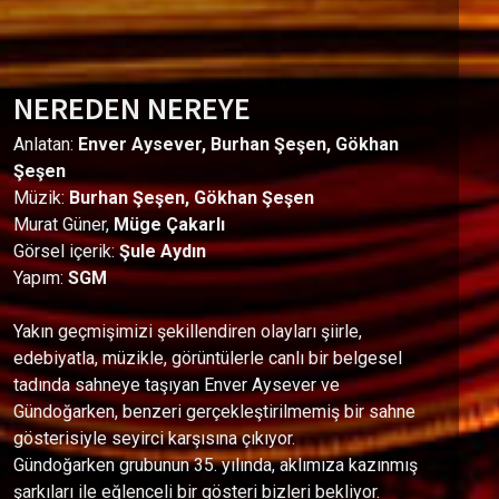
NEREDEN NEREYE
Anlatan:
Enver Aysever, Burhan Şeşen, Gökhan
Şeşen
Müzik:
Burhan Şeşen, Gökhan Şeşen
Murat Güner,
Müge Çakarlı
Görsel içerik:
Şule Aydın
Yapım:
SGM
Yakın geçmişimizi şekillendiren olayları şiirle,
edebiyatla, müzikle, görüntülerle canlı bir belgesel
tadında sahneye taşıyan Enver Aysever ve
Gündoğarken, benzeri gerçekleştirilmemiş bir sahne
gösterisiyle seyirci karşısına çıkıyor.
Gündoğarken grubunun 35. yılında, aklımıza kazınmış
şarkıları ile eğlenceli bir gösteri bizleri bekliyor.