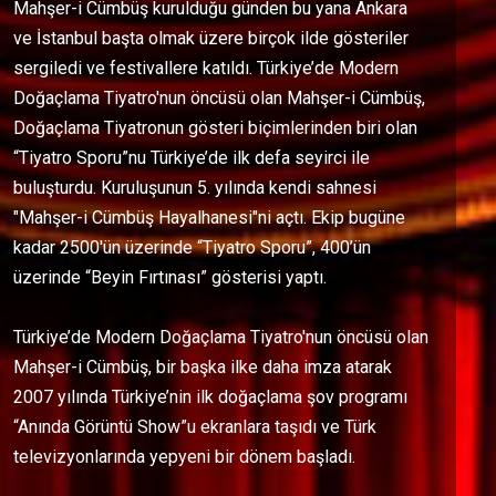
Mahşer-i Cümbüş kurulduğu günden bu yana Ankara
ve İstanbul başta olmak üzere birçok ilde gösteriler
sergiledi ve festivallere katıldı. Türkiye’de Modern
Doğaçlama Tiyatro'nun öncüsü olan Mahşer-i Cümbüş,
Doğaçlama Tiyatronun gösteri biçimlerinden biri olan
“Tiyatro Sporu”nu Türkiye’de ilk defa seyirci ile
buluşturdu. Kuruluşunun 5. yılında kendi sahnesi
"Mahşer-i Cümbüş Hayalhanesi"ni açtı. Ekip bugüne
kadar 2500'ün üzerinde “Tiyatro Sporu”, 400’ün
üzerinde “Beyin Fırtınası” gösterisi yaptı.
Türkiye’de Modern Doğaçlama Tiyatro'nun öncüsü olan
Mahşer-i Cümbüş, bir başka ilke daha imza atarak
2007 yılında Türkiye’nin ilk doğaçlama şov programı
“Anında Görüntü Show”u ekranlara taşıdı ve Türk
televizyonlarında yepyeni bir dönem başladı.