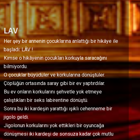
LAV
Her şey bir annenin çocuklarına anlattığı bir hikâye ile
başladı: LÂV !
Kimse o hikâyenin çocukları korkuyla saracağını
bilmiyordu.
O çocuklar büyüdüler ve korkularına dönüştüler.
Çöplüğün ortasında saray gibi bir ev yaptırdılar.
Bu ev onların korkularını şehvetle yok etmeye
çalıştıkları bir seks labirentine dönüştü.
Sonra bu iki kardeşin yarattığı ışıklı cehenneme bir
jigolo geldi.
Jigolonun korkularını yok ettikleri bir oyuncağa
dönüşmesi iki kardeşi de sonsuza kadar çok mutlu