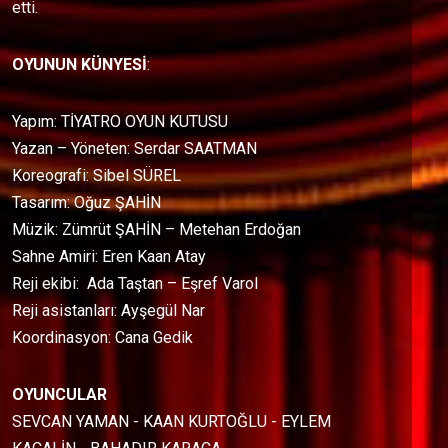
etti.
OYUNUN KÜNYESİ
:
Yapım: TİYATRO OYUN KUTUSU
Yazan – Yöneten: Serdar SAATMAN
Koreografi: Sibel SÜREL
Tasarım: Oğuz ŞAHİN
Müzik: Zümrüt ŞAHİN – Metehan Erdoğan
Sahne Amiri: Eren Kaan Atay
Reji ekibi: Ada Taştan – Eşref Varol
Reji asistanları: Ayşegül Nar
Koordinasyon: Cana Gedik
OYUNCULAR
SEVCAN YAMAN - KAAN KURTOĞLU - EYLEM