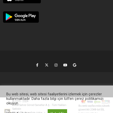
Bu web sitesi, web sitesi faaliyetlerini izlemek için çerezler
kullanmaktadır. Daha fazla bilgi için lütfen çerez politikamızı
© 2015 - 2024
okuyun.
Baba Sahne Görsel Sanatlar A.Ş. - Tüm Hakları
Bu web sayfasında yüksek
Saklıdır.
güvenlikli 2048-bit SSL
info@babasahne.com