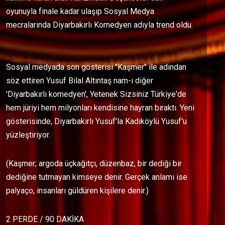
oyunuyla finale kadar ulaşıp Sosyal Medya
mecralarında Diyarbakırlı Komedyen adıyla trend oldu.
Sosyal medyada son gösterisi "Kaşmer" ile adından
söz ettiren Yusuf Bilal Altıntaş nam-ı diğer
'Diyarbakırlı komedyen', Yetenek Sizsiniz Türkiye'de
hem jüriyi hem milyonları kendisine hayran bıraktı. Yeni
gösterisinde, Diyarbakırlı Yusuf'la Kadıköylü Yusuf'u
yüzleştiriyor.
(Kaşmer; argoda üçkağıtçı, düzenbaz, bir dediği bir
dediğine tutmayan kimseye denir. Gerçek anlamı ise
palyaço, insanları güldüren kişilere denir.)
2 PERDE / 90 DAKİKA