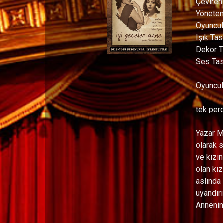
Çeviren
Yönete
Oyuncul
Işık Ta
Dekor T
Ses Tas
Oyuncul
tek per
Yazar M
olarak s
ve kızın
olan kı
aslında
uyandırı
Annenin 