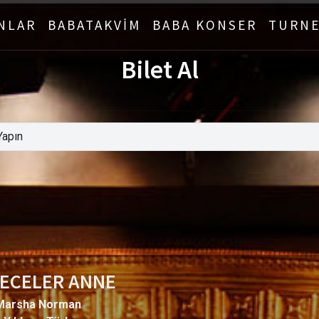
NLAR
BABATAKVİM
BABA KONSER
TURNE
Bilet Al
GECELER ANNE
Marsha Norman