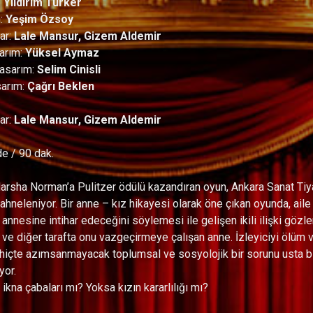
:
Yıldırım Türker
n:
Yeşim Özsoy
ar:
Lale Mansur, Gizem Aldemir
sarım:
Yüksel Aymaz
asarım:
Selim Cinisli
arım:
Çağrı Beklen
ar:
Lale Mansur, Gizem Aldemir
de / 90 dak.
arsha Norman’a Pulitzer ödülü kazandıran oyun, Ankara Sanat Tiya
ahneleniyor. Bir anne – kız hikayesi olarak öne çıkan oyunda, aile i
 annesine intihar edeceğini söylemesi ile gelişen ikili ilişki gözler 
z ve diğer tarafta onu vazgeçirmeye çalışan anne. İzleyiciyi ölüm
 hiçte azımsanmayacak toplumsal ve sosyolojik bir sorunu usta bi
yor.
ikna çabaları mı? Yoksa kızın kararlılığı mı?