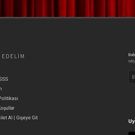
Bab
 EDELIM
isti
/SSS
m
Politikası
Koşullar
ilet Al | Gişeye Git
Uy