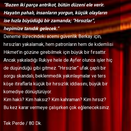
“Bazen iki parça antrikot, bütün düzeni ele verir.
Hayatın pahalı, insanların yorgun, küçük olayların
ise hızla büyüdüğü bir zamanda; “Hırsızlar”,
hepimize tanıdık gelecek.”
Deneme sürecindeki acemi güvenlik Berkay için,
hırsızları yakalamak, hem patronların hem de kıdemlisi
Hikmet’in gözüne girebilmek için büyük bir fırsattır.
Ancak yakaladığı Rukiye hele de Ayfer olunca işler hiç
de düşündüğü gibi gitmez. “Hırsızlar” ufak çaplı bir
sorgu skandalı, beklenmedik yakınlaşmalar ve ters
köşe itiraflarla küçük bir hırsızlık iddiasını, büyük bir
komediye dönüştürüyor.
Kim haklı? Kim haksız? Kim kahraman? Kim hırsız?
Bu kez karar vermeye çalışırken çok eğleneceksiniz.
Tek Perde / 80 Dk.