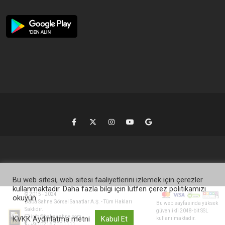
Bu web sitesi, web sitesi faaliyetlerini izlemek için çerezler
kullanmaktadır. Daha fazla bilgi için lütfen çerez politikamızı
© 2015 - 2024
okuyun.
Baba Sahne Görsel Sanatlar A.Ş. - Tüm Hakları
Bu web sayfasında yüksek
Saklıdır.
güvenlikli 2048-bit SSL
info@babasahne.com
KVKK Aydınlatma metni
Kabul Et
kullanılmaktadır.
+90 0216 700 1111