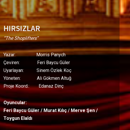
HIRSIZLAR
“The Shoplifters”
Yazar: Morris Panych
Çeviren: Feri Baycu Güler
Uyarlayan: Sinem Özlek Koç
Yöneten: Ali Gökmen Altuğ
Proje Koord.: Edanaz Dinç
Oyuncular:
Feri Baycu Güler / Murat Kılıç / Merve Şen /
Toygun Elaldı