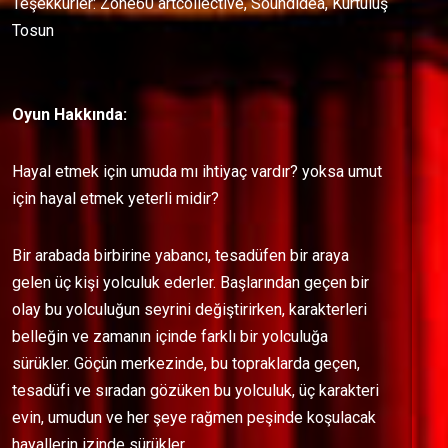
Teşekkürler: Zone60 artcollective, Soundidea, Kurtuluş
Tosun
Oyun Hakkında:
Hayal etmek için umuda mı ihtiyaç vardır? yoksa umut
için hayal etmek yeterli midir?
Bir arabada birbirine yabancı, tesadüfen bir araya
gelen üç kişi yolculuk ederler. Başlarından geçen bir
olay bu yolculuğun seyrini değiştirirken, karakterleri
belleğin ve zamanın içinde farklı bir yolculuğa
sürükler. Göçün merkezinde, bu topraklarda geçen,
tesadüfi ve sıradan gözüken bu yolculuk, üç karakteri
evin, umudun ve her şeye rağmen peşinde koşulacak
hayallerin izinde sürükler.