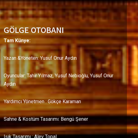
GÖLGE OTOBANI
Tam Künye:
Yazan &Yöneten: Yusuf Onur Aydın
Oyuncular: Tahir Yılmaz, Yusuf Nebioğlu, Yusuf Onur
Aydın
Yardımcı Yönetmen : Gökçe Karaman
Sahne & Kostüm Tasarımı: Bengü Şener
Işık Tasarımı : Alev Topal