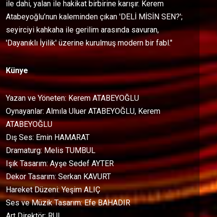
ile dahi, yalan ile hakikat birbirine karışır. Kerem
Atabeyoğlu’nun kaleminden çıkan 'DELİ MİSİN SEN?';
seyirciyi kahkaha ile gerilim arasında savuran,
'Dayanıklı İyilik' üzerine kurulmuş modern bir fabl."
Künye
Yazan ve Yöneten: Kerem ATABEYOĞLU
Oynayanlar: Almıla Uluer ATABEYOĞLU, Kerem
ATABEYOĞLU
Dış Ses: Emin HAMARAT
Dramaturg: Melis TUMBUL
Işık Tasarım: Ayşe Sedef AYTER
Dekor Tasarım: Serkan KAVURT
Hareket Düzeni: Yeşim ALIÇ
Ses ve Müzik Tasarım: Efe BAHADIR
Art Direktör: RU!