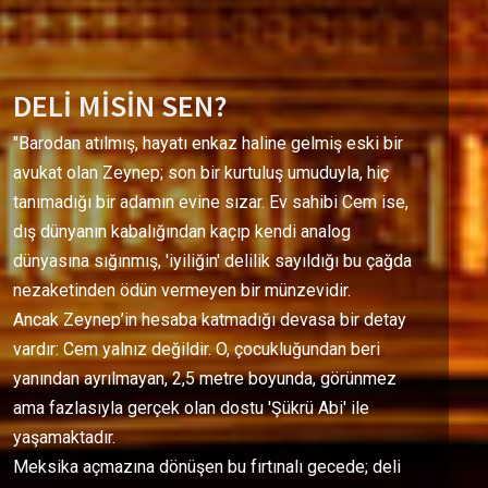
DELİ MİSİN SEN?
"Barodan atılmış, hayatı enkaz haline gelmiş eski bir
avukat olan Zeynep; son bir kurtuluş umuduyla, hiç
tanımadığı bir adamın evine sızar. Ev sahibi Cem ise,
dış dünyanın kabalığından kaçıp kendi analog
dünyasına sığınmış, 'iyiliğin' delilik sayıldığı bu çağda
nezaketinden ödün vermeyen bir münzevidir.
Ancak Zeynep’in hesaba katmadığı devasa bir detay
vardır: Cem yalnız değildir. O, çocukluğundan beri
yanından ayrılmayan, 2,5 metre boyunda, görünmez
ama fazlasıyla gerçek olan dostu 'Şükrü Abi' ile
yaşamaktadır.
Meksika açmazına dönüşen bu fırtınalı gecede; deli