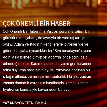
ÇOK ÖNEMLİ BİR HABER
Çok Önemli Bir Haberimiz Var; bir görünme telaşı, bir
görünür olma çabası, dolayısıyla bir varoluş tartışması
oyunu. Adam ve Kadın’ın kendileriyle, birbirleriyle ve
giderek hayatla oynadıkları bir “Ben buradayım” oyunu.
Adını asla bilmediğimiz bir Adam’ın; önce adını asla
bilmediğimiz bir Kadın’a, sonra dünyanın geri kalanına
adını duyurma sancısının oyunu. Yüzeyde görünen bu
izleğin altında; zaman zaman teatrallik fikriyle, zaman
zaman dramatik evreninin kurallarıyla, zaman zaman
tiyatronun kendisiyle kavga eden bir oyun.
YAZAN&YÖNETEN: Fatih Al