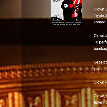
Clown J
Tiyatro,
komedi 
Clown J
10 perf
bambaşk
Gece bo
yayılmış
Clown N
Clown, b
türlerin