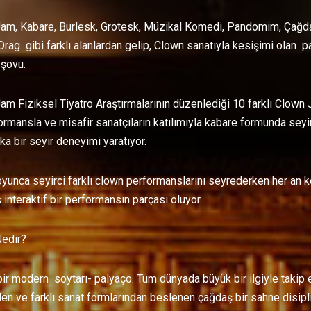
am, Kabare, Burlesk, Grotesk, Müzikal Komedi, Pandomim, Çağdaş 
Drag gibi farklı alanlardan gelip, Clown sanatıyla kesişimi olan par
şovu.
am Fiziksel Tiyatro Araştırmalarının düzenlediği 10 farklı Clown 
ormansla ve misafir sanatçıların katılımıyla kabare formunda seyi
a bir seyir deneyimi yaratıyor.
yunca seyirci farklı clown performanslarını seyrederken her an 
 interaktif bir performansın parçası oluyor.
edir?
ir modern soytarı- palyaço. Tüm dünyada büyük bir ilgiyle takip ed
den ve farklı sanat formlarından beslenen çağdaş bir sahne disipli