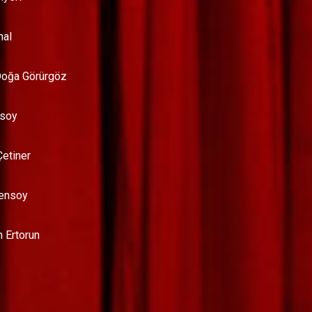
nal
Doğa Görürgöz
ksoy
Çetiner
Şensoy
 Ertorun