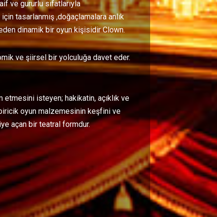
if ve gururlu sıfatlarıyla
 için tasarlanmış ,doğaçlamalara anlık
eden dinamik bir oyun kişisidir Clown.
ik ve şiirsel bir yolculuğa davet eder.
etmesini isteyen; hakikatin, açıklık ve
biricik oyun malzemesinin keşfini ve
e açan bir teatral formdur.