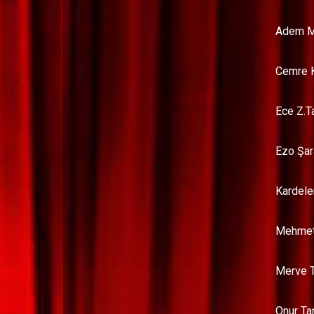
Adem M
Cemre 
Ece Z.T
Ezo Şar
Kardele
Mehmet
Merve 
Onur Ta