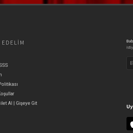
Bab
 EDELIM
isti
/SSS
m
Politikası
Koşullar
ilet Al | Gişeye Git
Uy