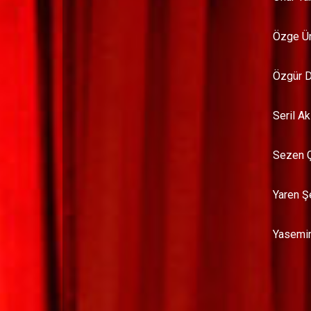
Özge Ü
Özgür 
Seril A
Sezen 
Yaren 
Yasemin