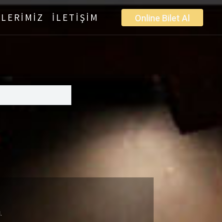
LERİMİZ
İLETİŞİM
Online Bilet Al
.