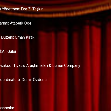
ı Yönetmen: Ece Z. Taşkın
sarımı: Ataberk Öge
 Düzeni: Orhan Kırak
f:Ali Güler
Fiziksel Tiyatro Araştırmaları & Lemur Company
oordinatörü: Demir Özdemir
ansçılar: