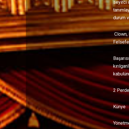
seyirci 
tanımla
durum v
Clown, 
Felsefe
Başarıs
kırılga
kabulün
2 Perde
Künye
Yönetme