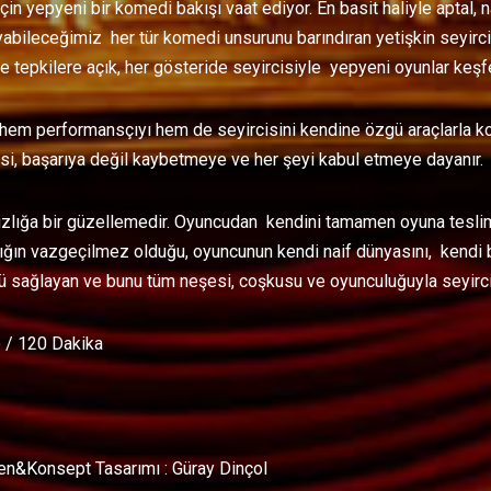
için yepyeni bir komedi bakışı vaat ediyor. En basit haliyle aptal, na
yabileceğimiz her tür komedi unsurunu barındıran yetişkin seyirci
e tepkilere açık, her gösteride seyircisiyle yepyeni oyunlar keşf
hem performansçıyı hem de seyircisini kendine özgü araçlarla kom
si, başarıya değil kaybetmeye ve her şeyi kabul etmeye dayanır.
ızlığa bir güzellemedir. Oyuncudan kendini tamamen oyuna teslim 
nlığın vazgeçilmez olduğu, oyuncunun kendi naif dünyasını, kendi 
ü sağlayan ve bunu tüm neşesi, coşkusu ve oyunculuğuyla seyirciy
 / 120 Dakika
n&Konsept Tasarımı : Güray Dinçol