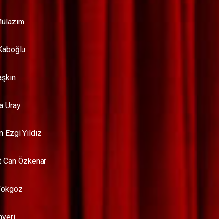
ülazım
Kaboğlu
aşkın
a Uray
n Ezgi Yıldız
 Can Özkenar
Tokgöz
nyeri