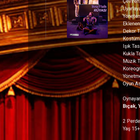
Çeviren
Uyarlay
Yönete
Eklenen
Dekor T
Kostüm
Işık Ta
Kukla T
Müzik T
Koreogr
Yönetme
Oyun As
Oynayan
Bıçak, 
2 Perde
Yaş 15+