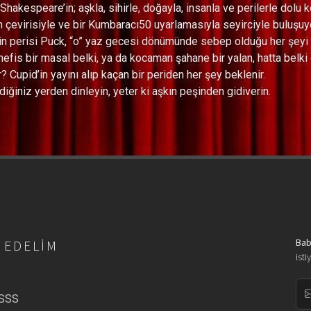
Shakespeare’in; aşkla, sihirle, doğayla, insanla ve perilerle dol
n çevirisiyle ve bir Kumbaracı50 uyarlamasıyla seyirciyle buluşuyo
in perisi Puck, “o” yaz gecesi dönümünde sebep olduğu her şeyi 
 nefis bir masal belki, ya da kocaman şahane bir yalan, hatta belk
r? Cupid’in yayını alıp kaçan bir periden her şey beklenir.
diğiniz yerden dinleyin, yeter ki aşkın peşinden gidiverin.
Bab
 EDELIM
isti
/SSS