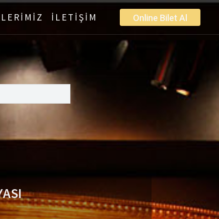
LERİMİZ
İLETİŞİM
Online Bilet Al
YASI