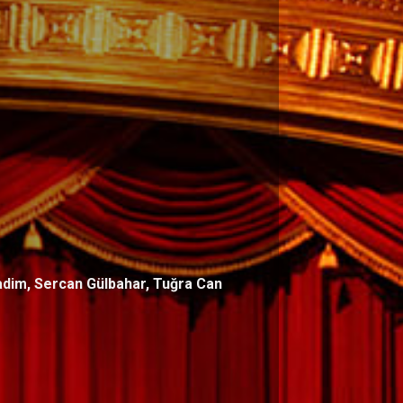
adim, Sercan Gülbahar, Tuğra Can