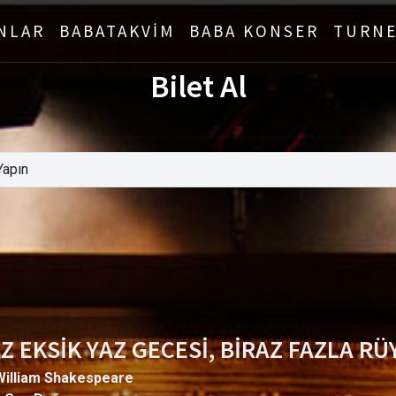
NLAR
BABATAKVİM
BABA KONSER
TURNE
Bilet Al
Z EKSİK YAZ GECESİ, BİRAZ FAZLA RÜ
William Shakespeare