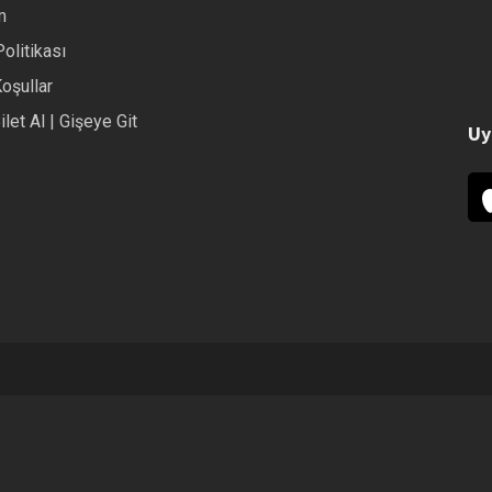
m
Politikası
Koşullar
ilet Al | Gişeye Git
Uy