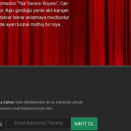
u komedisi “Yaz Gecesi Rüyası”, Can
r. Aşkı gördüğü yerde aklı karışan
tekrar tekrar anlatmaya mecburdur.
i de ayarı bozuk müthiş bir rüya…
a Sahne
'deki etkinliklerden ilk siz haberdar olmak
yorsanız mail listemize kayıt olun
KAYIT OL