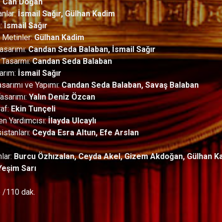
:
Can Doğan
anlar:
İsmail Sağır, Gülhan Kadim
n:
İsmail Sağır
 Metinler:
Gülhan Kadim
asarımı:
Candan Seda Balaban, İsmail Sağır
 Tasarmı:
Candan Seda Balaban
sarım:
İsmail Sağır
asarımı ve Yapımı:
Candan Seda Balaban, Savaş Balaban
asarımı:
Yalın Deniz Özcan
af:
Ekin Tunçeli
n Yardımcısı:
İlayda Ulcaylı
istanları:
Ceyda Esra Altun, Efe Arslan
lar:
Burcu Özhızalan, Ceyda Akel, Gizem Akdoğan, Gülhan K
Yeşim Sarı
 /110 dak.