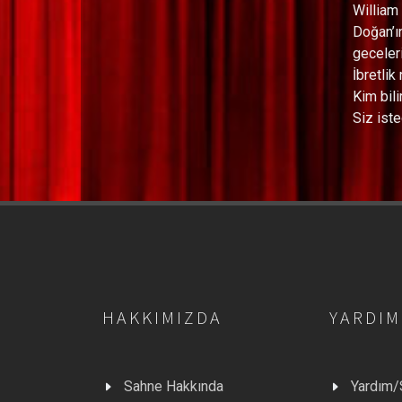
William 
Doğan’ı
geceler
İbretlik
Kim bili
Siz iste
HAKKIMIZDA
YARDIM
Sahne Hakkında
Yardım