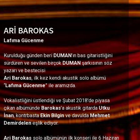
ARİ BAROKAS
Lafıma Gücenme
Kurulduğu günden beri
DUMAN
’ın bas gitaristliğini
sürdüren ve sevilen birçok
DUMAN
şarkısının söz
yazarı ve bestecisi
Ari
Barokas
, ilk kez kendi akustik solo albümü
“
Lafıma Gücenme
” ile aramızda.
Vokalistliğini üstlendiği ve Şubat 2018'de piyasa
çıkan albümünde
Barokas
’a akustik gitarda
Utku
İnan
, kontrbasta
Ekin Bilgin
ve davulda
Mehmet
Demirdelen
eşlik ediyor.
Ari Barokas
solo albümünün ilk konseri ile 6 Haziran