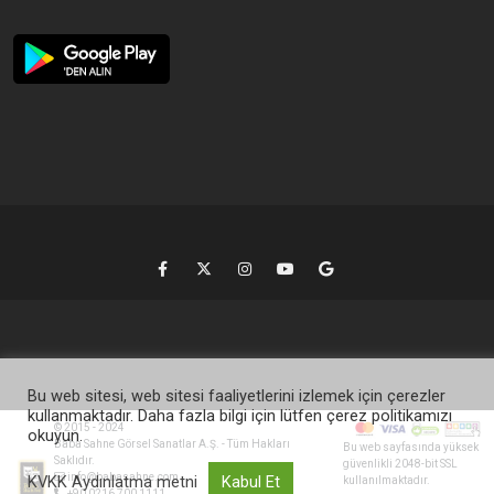
Bu web sitesi, web sitesi faaliyetlerini izlemek için çerezler
kullanmaktadır. Daha fazla bilgi için lütfen çerez politikamızı
© 2015 - 2024
okuyun.
Baba Sahne Görsel Sanatlar A.Ş. - Tüm Hakları
Bu web sayfasında yüksek
Saklıdır.
güvenlikli 2048-bit SSL
info@babasahne.com
KVKK Aydınlatma metni
Kabul Et
kullanılmaktadır.
+90 0216 700 1111